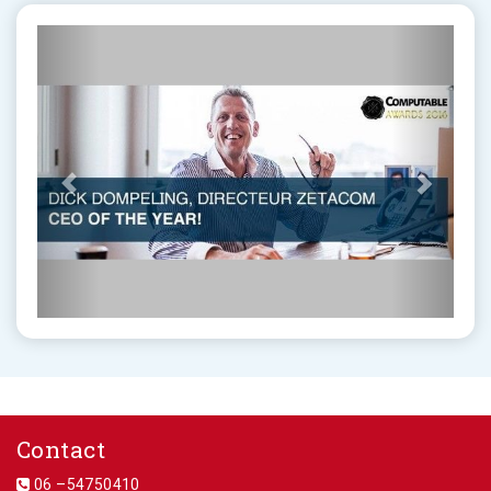
Contact
06 –54750410