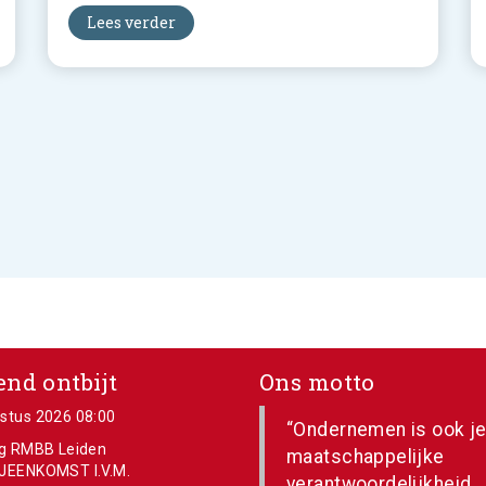
Lees verder
nd ontbijt
Ons motto
stus 2026 08:00
“Ondernemen is ook j
ng RMBB Leiden
maatschappelijke
JEENKOMST I.V.M.
verantwoordelijkheid