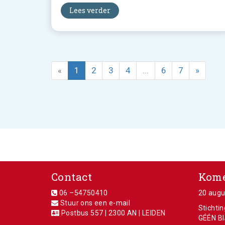
Lees verder
«
1
2
3
4
...
6
7
»
Contact
Kome
06 –54750410
20 augu
Stuur ons een e-mail
Stichti
Postbus 557 | 2300 AN | LEIDEN
GÉÉN BI