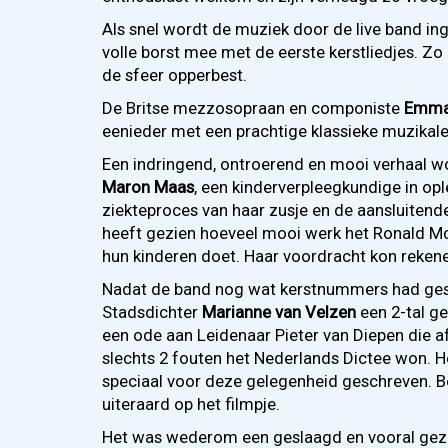
Als snel wordt de muziek door de live band ing
volle borst mee met de eerste kerstliedjes. Zo 
de sfeer opperbest.
De Britse mezzosopraan en componiste
Emma
eenieder met een prachtige klassieke muzikale
Een indringend, ontroerend en mooi verhaal 
Maron Maas
, een kinderverpleegkundige in ople
ziekteproces van haar zusje en de aansluitend
heeft gezien hoeveel mooi werk het Ronald M
hun kinderen doet. Haar voordracht kon reken
Nadat de band nog wat kerstnummers had ges
Stadsdichter
Marianne van Velzen
een 2-tal ge
een ode aan Leidenaar Pieter van Diepen die
slechts 2 fouten het Nederlands Dictee won. H
speciaal voor deze gelegenheid geschreven. B
uiteraard op het filmpje.
Het was wederom een geslaagd en vooral gezel