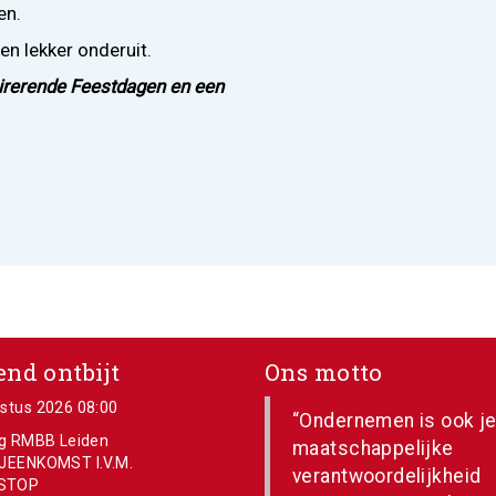
en.
en lekker onderuit.
irerende Feestdagen en een
nd ontbijt
Ons motto
stus 2026 08:00
“Ondernemen is ook j
ng RMBB Leiden
maatschappelijke
JEENKOMST I.V.M.
verantwoordelijkheid
STOP