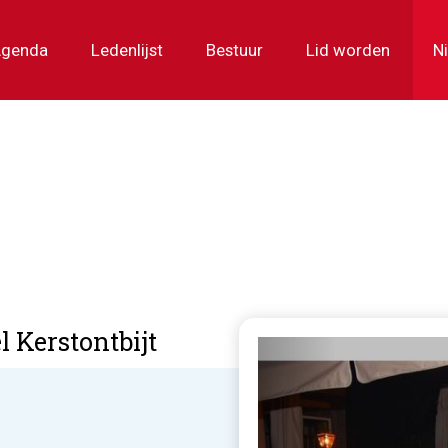
genda
Ledenlijst
Bestuur
Lid worden
N
l Kerstontbijt