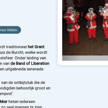
 van Velzen
dt traditioneel
het Grant
uis de Burcht, welke wordt
stsfeer. Onder leiding van
n van
de Band of Liberation
en uitgebreide serenade
van de ontbijtclub die de
odigden behoorlijk groot en
ampvol’.
kker
heten iedereen
 zo veel mensen te zien.