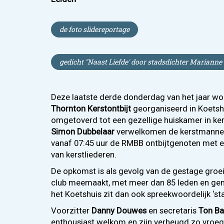
de foto slidereportage
gedicht "Naast Liefde' door stadsdichter Marianne
Deze laatste derde donderdag van het jaar wor
Thornton Kerstontbijt
georganiseerd in Koetsh
omgetoverd tot een gezellige huiskamer in ker
Simon Dubbelaar
verwelkomen de kerstmanne
vanaf 07:45 uur de RMBB ontbijtgenoten met e
van kerstliederen.
De opkomst is als gevolg van de gestage groei 
club meemaakt, met meer dan 85 leden en gen
het Koetshuis zit dan ook spreekwoordelijk ‘st
Voorzitter
Danny Douwes
en secretaris
Ton Ba
enthousiast welkom en zijn verheugd zo vroeg