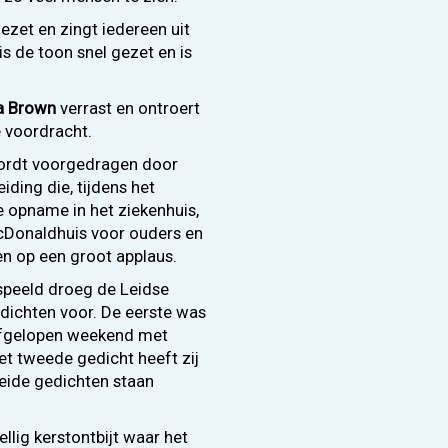
ezet en zingt iedereen uit
is de toon snel gezet en is
 Brown
verrast en ontroert
 voordracht.
wordt voorgedragen door
iding die, tijdens het
e opname in het ziekenhuis,
cDonaldhuis voor ouders en
en op een groot applaus.
peeld droeg de Leidse
dichten voor. De eerste was
 afgelopen weekend met
et tweede gedicht heeft zij
eide gedichten staan
lig kerstontbijt waar het