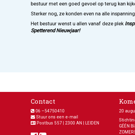
bestuur met een goed gevoel op terug kan kijk
Sterker nog, ze konden even na alle inspanning
Het bestuur wenst u allen vanaf deze plek
Insp
Spetterend Nieuwjaar!
Contact
Kome
06 –54750410
20 augu
Stuur ons een e-mail
Stichti
Postbus 557 | 2300 AN | LEIDEN
GÉÉN BI
ZOMER