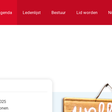
genda
Ledenlijst
Bestuur
Lid worden
N
2025
onen.